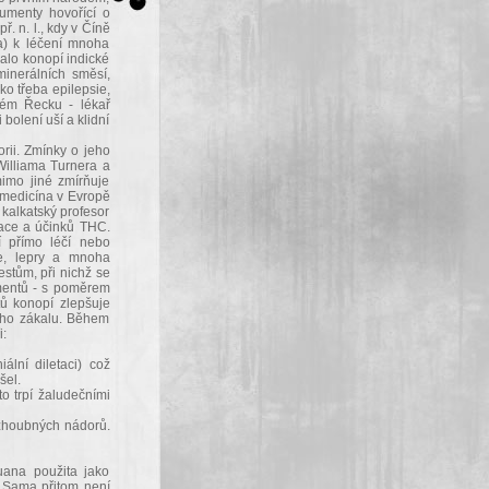
kumenty hovořící o
. n. l., kdy v Číně
a) k léčení mnoha
valo konopí indické
minerálních směsí,
ko třeba epilepsie,
kém Řecku - lékař
bolení uší a klidní
rii. Zmínky o jeho
Williama Turnera a
imo jiné zmírňuje
 medicína v Evropě
l kalkatský profesor
kace a účinků THC.
pí přímo léčí nebo
ve, lepry a mnoha
stům, při nichž se
amentů - s poměrem
tů konopí zlepšuje
ného zákalu. Během
:
ální diletaci) což
šel.
to trpí žaludečními
 zhoubných nádorů.
uana použita jako
i. Sama přitom není