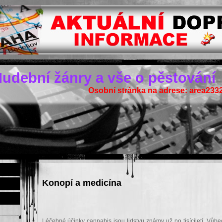
udební žánry a vše o pěstování
Osobní stránka na adrese: area2332
Konopí a medicína
Léčebné účinky cannabis jsou lidstvu známy už po tisíciletí. Vůb