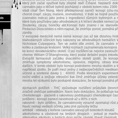
který jich začal využívat byly zřejmě staří Čiňané. Nejstarší do
cannabis jako o léčivé bylině pocházejí z období kolem roku 2300 př
vládl císař Šen Nung, který předepisoval samičí konopí (chu-m
chorob (např. zácpy, malárie, revmatismu). V Indii se hojně použí
bis
(cannabis indica) jako jedna z ingrediencí různých bylinných a 
které byly používány jako afrodisiakum a k léčení desítek nemocí ja
žloutenky, zácpy, horečky atd.Konopí bylo známo i ve starově
Pedacius Dioscorides o něm napsal, že zmírňije porod, pomáhá při 
záněty.
V evropské medicíně nemá nemá konopí zas až tak dlouhou histo
blahodárných účincích byly nalezeny ve středověkých herbářích 
Nicholase Culpeppera. Ten ve svém díle zmíníl, že cannabis m
koliku a zastavuje krvácení. Velký rozmach zaznamenala konopná
ke konci devatenáctého století. O její rozšíření se nejvíce zaslouži
chemie William O’Shanghnessy, který podal detailní popis intoxi
Evropští farmaceuti začátku dvacátého století zjistili, že kono
zmírňuje symptomy alkoholismu, úplavice, migrény, otravy kr
dalších. V tomto období bylo konopí podrobeno mnoha studiím a te
například zjistilo, že patří mezi jedny z nejbezpečnějších medik
účinné a smrtelné dávky 1 : 40000. Podle klinických experimen
noční vidění a snižuje nitrooční tlak čímž zmírňuje účinky zele
mnoha let výzkumů bylo postupně dokázáno, že konopí pomáhá při
dýchacích potížích - THC způsobuje rozšíření průdušek (bronchi
značně ulehčuje astmatikům. Navíc bylo dokázáno, že potlačuje ka
chemoterapii - pacienti s rakovinou podstupující chemoterapii čas
potížemi - konopí zamezí nevolnosti až u 80% z nich.
rakovině - bylo zjištěno, že cannabinoidy výrazně zpomalují růst
Navíc nemají vedlejší účinky, jako jiné způsoby léčby
artritidě - obklady z kořene cannabis ulevují při bolestech kloubů
alkoholismu a závislosti na tvrdých drogách - pokud je marih
alternativa alkoholu a tvrdých drog může závislé zbavit závislost