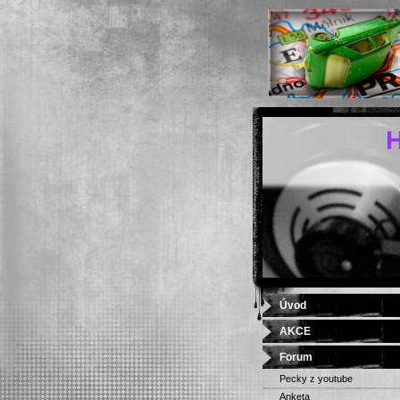
H
Úvod
AKCE
Forum
Pecky z youtube
Anketa