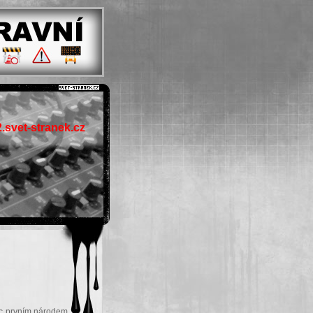
.svet-stranek.cz
ec prvním národem,